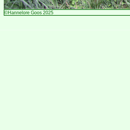
©Hannelore Goos 2025 Letzte Ände